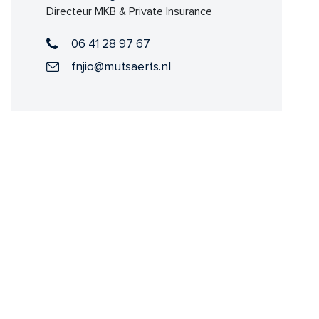
Directeur MKB & Private Insurance
06 41 28 97 67
fnjio@mutsaerts.nl