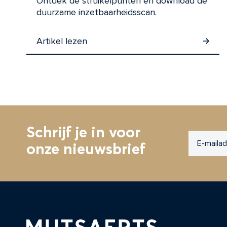
Ontdek de struikelpunten en download de
duurzame inzetbaarheidsscan.
Artikel lezen
Schrijf je in voor
E-
onze nieuwsbrief
mailadr
CAPTC