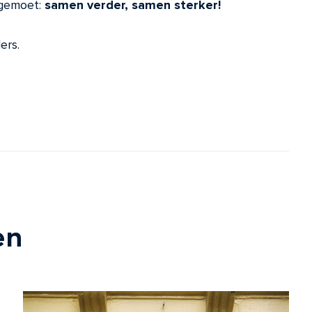
egemoet:
samen verder, samen sterker!
ers.
en